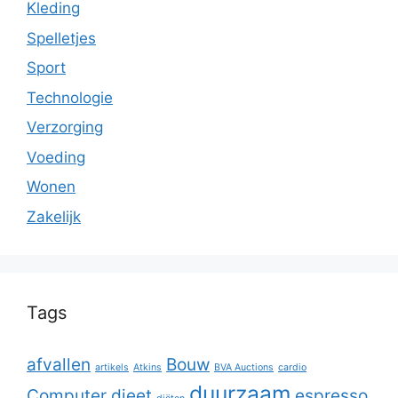
Kleding
Spelletjes
Sport
Technologie
Verzorging
Voeding
Wonen
Zakelijk
Tags
afvallen
Bouw
artikels
Atkins
BVA Auctions
cardio
duurzaam
Computer
dieet
espresso