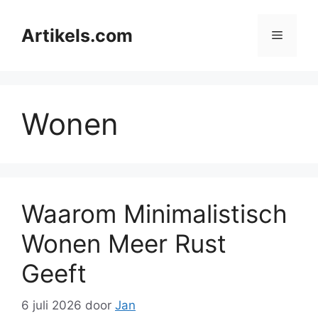
Ga
naar
Artikels.com
Menu
de
inhoud
Wonen
Waarom Minimalistisch
Wonen Meer Rust
Geeft
6 juli 2026
door
Jan