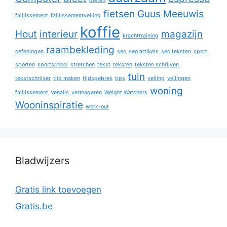
diëten
fietsen
Guus Meeuwis
faillissement
faillissementveiling
koffie
Hout
interieur
magazijn
krachttraining
raambekleding
oefeningen
seo
seo artikels
seo teksten
sport
sporten
sportschool
stretchen
tekst
teksten
teksten schrijven
tuin
tekstschrijver
tijd maken
tijdsgebrek
tips
veiling
veilingen
woning
faillissement
Venalis
vermageren
Weight Watchers
Wooninspiratie
work-out
Bladwijzers
Gratis link toevoegen
Gratis.be