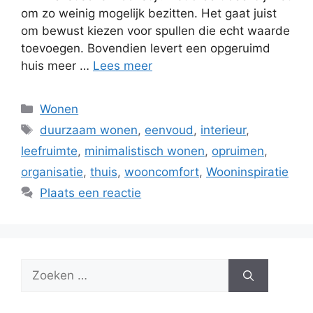
om zo weinig mogelijk bezitten. Het gaat juist
om bewust kiezen voor spullen die echt waarde
toevoegen. Bovendien levert een opgeruimd
huis meer …
Lees meer
Categorieën
Wonen
Tags
duurzaam wonen
,
eenvoud
,
interieur
,
leefruimte
,
minimalistisch wonen
,
opruimen
,
organisatie
,
thuis
,
wooncomfort
,
Wooninspiratie
Plaats een reactie
Zoek
naar: