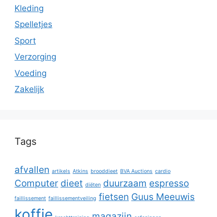
Kleding
Spelletjes
Sport
Verzorging
Voeding
Zakelijk
Tags
afvallen
artikels
Atkins
brooddieet
BVA Auctions
cardio
Computer
dieet
duurzaam
espresso
diëten
fietsen
Guus Meeuwis
faillissement
faillissementveiling
koffie
magazijn