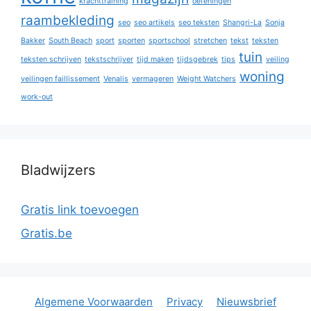
krachttraining
oefeningen
raambekleding
seo
seo artikels
seo teksten
Shangri-La
Sonja
Bakker
South Beach
sport
sporten
sportschool
stretchen
tekst
teksten
tuin
teksten schrijven
tekstschrijver
tijd maken
tijdsgebrek
tips
veiling
woning
veilingen faillissement
Venalis
vermageren
Weight Watchers
work-out
Bladwijzers
Gratis link toevoegen
Gratis.be
Algemene Voorwaarden
Privacy
Nieuwsbrief