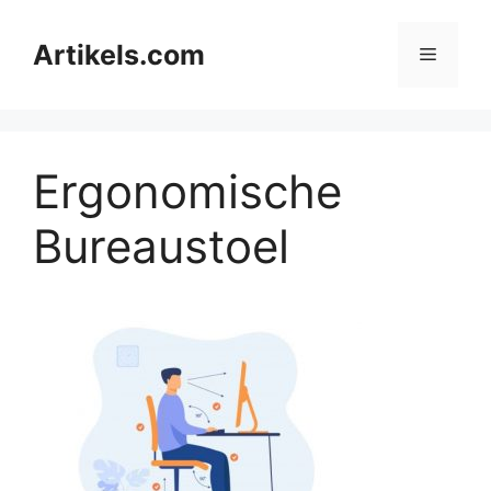
Ga
naar
Artikels.com
Menu
de
inhoud
Ergonomische
Bureaustoel