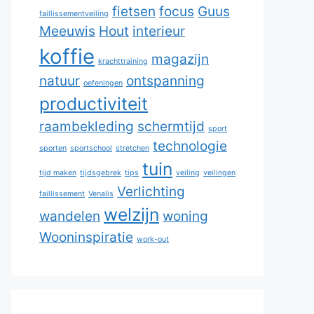
fietsen
focus
Guus
faillissementveiling
Meeuwis
Hout
interieur
koffie
magazijn
krachttraining
natuur
ontspanning
oefeningen
productiviteit
raambekleding
schermtijd
sport
technologie
sporten
sportschool
stretchen
tuin
tijd maken
tijdsgebrek
tips
veiling
veilingen
Verlichting
faillissement
Venalis
welzijn
wandelen
woning
Wooninspiratie
work-out