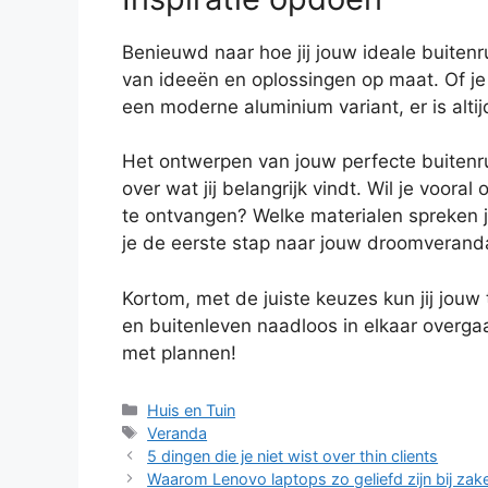
Benieuwd naar hoe jij jouw ideale buitenr
van ideeën en oplossingen op maat. Of je
een moderne aluminium variant, er is altijd 
Het ontwerpen van jouw perfecte buitenr
over wat jij belangrijk vindt. Wil je voora
te ontvangen? Welke materialen spreken 
je de eerste stap naar jouw droomverand
Kortom, met de juiste keuzes kun jij jou
en buitenleven naadloos in elkaar overg
met plannen!
Categorieën
Huis en Tuin
Tags
Veranda
5 dingen die je niet wist over thin clients
Waarom Lenovo laptops zo geliefd zijn bij zake