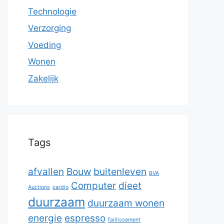
Technologie
Verzorging
Voeding
Wonen
Zakelijk
Tags
afvallen
Bouw
buitenleven
BVA
Computer
dieet
Auctions
cardio
duurzaam
duurzaam wonen
energie
espresso
faillissement