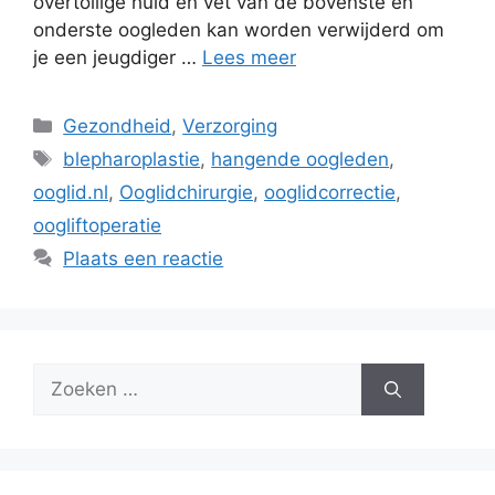
overtollige huid en vet van de bovenste en
onderste oogleden kan worden verwijderd om
je een jeugdiger …
Lees meer
Categorieën
Gezondheid
,
Verzorging
Tags
blepharoplastie
,
hangende oogleden
,
ooglid.nl
,
Ooglidchirurgie
,
ooglidcorrectie
,
oogliftoperatie
Plaats een reactie
Zoek
naar: