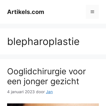
Ga
naar
Artikels.com
Menu
de
inhoud
blepharoplastie
Ooglidchirurgie voor
een jonger gezicht
4 januari 2023
door
Jan