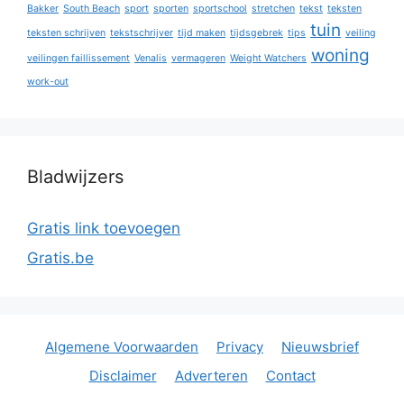
Bakker
South Beach
sport
sporten
sportschool
stretchen
tekst
teksten
tuin
teksten schrijven
tekstschrijver
tijd maken
tijdsgebrek
tips
veiling
woning
veilingen faillissement
Venalis
vermageren
Weight Watchers
work-out
Bladwijzers
Gratis link toevoegen
Gratis.be
Algemene Voorwaarden
Privacy
Nieuwsbrief
Disclaimer
Adverteren
Contact