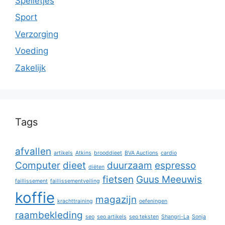
Spelletjes
Sport
Verzorging
Voeding
Zakelijk
Tags
afvallen
artikels
Atkins
brooddieet
BVA Auctions
cardio
Computer
dieet
duurzaam
espresso
diëten
fietsen
Guus Meeuwis
faillissement
faillissementveiling
koffie
magazijn
krachttraining
oefeningen
raambekleding
seo
seo artikels
seo teksten
Shangri-La
Sonja