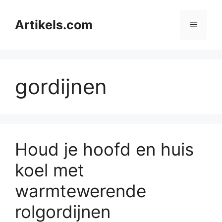
Ga
naar
Artikels.com
Menu
de
inhoud
gordijnen
Houd je hoofd en huis
koel met
warmtewerende
rolgordijnen