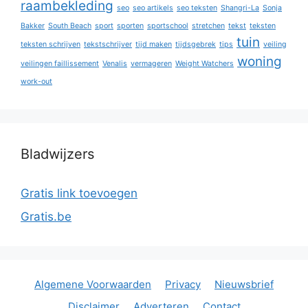
raambekleding
seo
seo artikels
seo teksten
Shangri-La
Sonja
Bakker
South Beach
sport
sporten
sportschool
stretchen
tekst
teksten
tuin
teksten schrijven
tekstschrijver
tijd maken
tijdsgebrek
tips
veiling
woning
veilingen faillissement
Venalis
vermageren
Weight Watchers
work-out
Bladwijzers
Gratis link toevoegen
Gratis.be
Algemene Voorwaarden
Privacy
Nieuwsbrief
Disclaimer
Adverteren
Contact