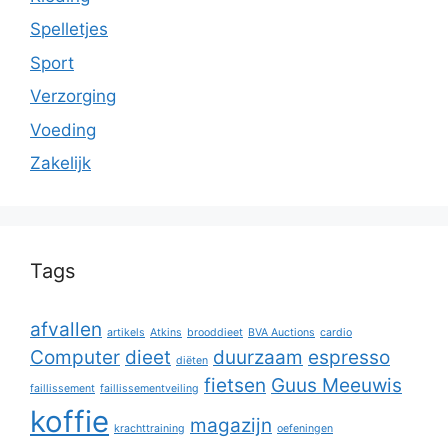
Spelletjes
Sport
Verzorging
Voeding
Zakelijk
Tags
afvallen
artikels
Atkins
brooddieet
BVA Auctions
cardio
Computer
dieet
duurzaam
espresso
diëten
fietsen
Guus Meeuwis
faillissement
faillissementveiling
koffie
magazijn
krachttraining
oefeningen