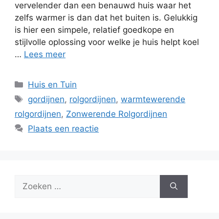
vervelender dan een benauwd huis waar het
zelfs warmer is dan dat het buiten is. Gelukkig
is hier een simpele, relatief goedkope en
stijlvolle oplossing voor welke je huis helpt koel
…
Lees meer
Categorieën
Huis en Tuin
Tags
gordijnen
,
rolgordijnen
,
warmtewerende
rolgordijnen
,
Zonwerende Rolgordijnen
Plaats een reactie
Zoek
naar: