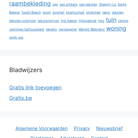
raambekleding
seo
seo artikels
seo teksten
Shangri-La
Sonja
Bakker
South Beach
sport
sporten
sportschool
stretchen
tekst
teksten
tuin
teksten schrijven
tekstschrijver
tijd maken
tijdsgebrek
tips
veiling
woning
veilingen faillissement
Venalis
vermageren
Weight Watchers
work-out
Bladwijzers
Gratis link toevoegen
Gratis.be
Algemene Voorwaarden
Privacy
Nieuwsbrief