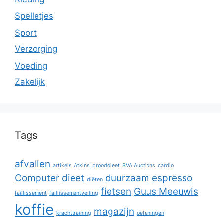
Spelletjes
Sport
Verzorging
Voeding
Zakelijk
Tags
afvallen
artikels
Atkins
brooddieet
BVA Auctions
cardio
Computer
dieet
duurzaam
espresso
diëten
fietsen
Guus Meeuwis
faillissement
faillissementveiling
koffie
magazijn
krachttraining
oefeningen