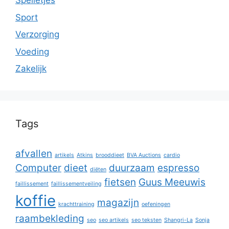
Spelletjes
Sport
Verzorging
Voeding
Zakelijk
Tags
afvallen
artikels
Atkins
brooddieet
BVA Auctions
cardio
Computer
dieet
duurzaam
espresso
diëten
fietsen
Guus Meeuwis
faillissement
faillissementveiling
koffie
magazijn
krachttraining
oefeningen
raambekleding
seo
seo artikels
seo teksten
Shangri-La
Sonja