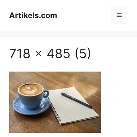
Ga
naar
Artikels.com
Menu
de
inhoud
718 x 485 (5)