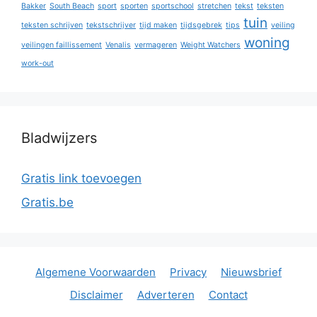
Bakker
South Beach
sport
sporten
sportschool
stretchen
tekst
teksten
tuin
teksten schrijven
tekstschrijver
tijd maken
tijdsgebrek
tips
veiling
woning
veilingen faillissement
Venalis
vermageren
Weight Watchers
work-out
Bladwijzers
Gratis link toevoegen
Gratis.be
Algemene Voorwaarden
Privacy
Nieuwsbrief
Disclaimer
Adverteren
Contact