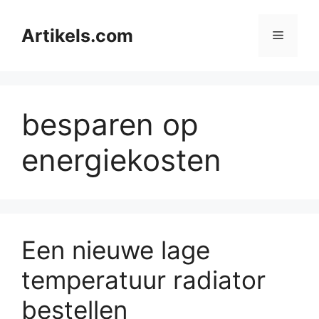
Ga
naar
Artikels.com
Menu
de
inhoud
besparen op
energiekosten
Een nieuwe lage
temperatuur radiator
bestellen