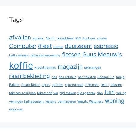
Tags
afvallen
artikels
Atkins
brooddieet
BVA Auctions
cardio
Computer
dieet
duurzaam
espresso
diëten
fietsen
Guus Meeuwis
faillissement
faillissementveiling
koffie
magazijn
krachttraining
oefeningen
raambekleding
seo
seo artikels
seo teksten
Shangri-La
Sonja
Bakker
South Beach
sport
sporten
sportschool
stretchen
tekst
teksten
tuin
teksten schrijven
tekstschrijver
tijd maken
tijdsgebrek
tips
veiling
woning
veilingen faillissement
Venalis
vermageren
Weight Watchers
work-out