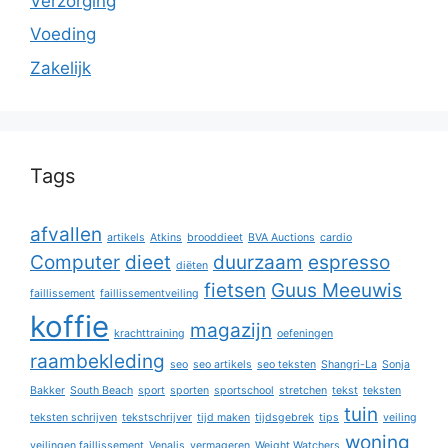
Verzorging
Voeding
Zakelijk
Tags
afvallen
artikels
Atkins
brooddieet
BVA Auctions
cardio
Computer
dieet
duurzaam
espresso
diëten
fietsen
Guus Meeuwis
faillissement
faillissementveiling
koffie
magazijn
krachttraining
oefeningen
raambekleding
seo
seo artikels
seo teksten
Shangri-La
Sonja
Bakker
South Beach
sport
sporten
sportschool
stretchen
tekst
teksten
tuin
teksten schrijven
tekstschrijver
tijd maken
tijdsgebrek
tips
veiling
woning
veilingen faillissement
Venalis
vermageren
Weight Watchers