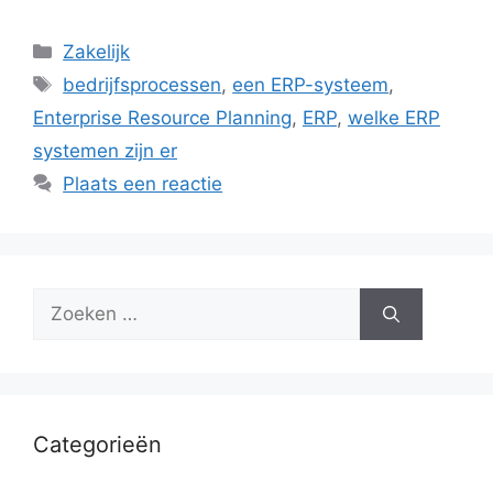
Categorieën
Zakelijk
Tags
bedrijfsprocessen
,
een ERP-systeem
,
Enterprise Resource Planning
,
ERP
,
welke ERP
systemen zijn er
Plaats een reactie
Zoek
naar:
Categorieën