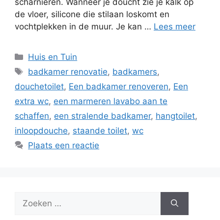
scharnieren. Wanneer je doucht zie je kalk op
de vloer, silicone die stilaan loskomt en
vochtplekken in de muur. Je kan …
Lees meer
Categorieën
Huis en Tuin
Tags
badkamer renovatie
,
badkamers
,
douchetoilet
,
Een badkamer renoveren
,
Een
extra wc
,
een marmeren lavabo aan te
schaffen
,
een stralende badkamer
,
hangtoilet
,
inloopdouche
,
staande toilet
,
wc
Plaats een reactie
Zoek
naar: