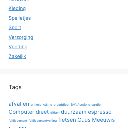
Kleding
Spelletjes
Sport
Verzorging
Voeding
Zakelijk
Tags
afvallen
artikels
Atkins
brooddieet
BVA Auctions
cardio
Computer
dieet
duurzaam
espresso
diëten
fietsen
Guus Meeuwis
faillissement
faillissementveiling