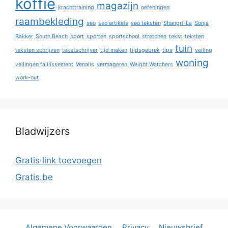
koffie
magazijn
krachttraining
oefeningen
raambekleding
seo
seo artikels
seo teksten
Shangri-La
Sonja
Bakker
South Beach
sport
sporten
sportschool
stretchen
tekst
teksten
tuin
teksten schrijven
tekstschrijver
tijd maken
tijdsgebrek
tips
veiling
woning
veilingen faillissement
Venalis
vermageren
Weight Watchers
work-out
Bladwijzers
Gratis link toevoegen
Gratis.be
Algemene Voorwaarden
Privacy
Nieuwsbrief