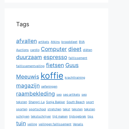
Tags
afvallen
artikels
Atkins
brooddieet
BVA
Computer
dieet
Auctions
cardio
diëten
duurzaam
espresso
faillissement
fietsen
Guus
faillissementveiling
koffie
Meeuwis
krachttraining
magazijn
oefeningen
raambekleding
seo
seo artikels
seo
teksten
Shangri-La
Sonja Bakker
South Beach
sport
sporten
sportschool
stretchen
tekst
teksten
teksten
schrijven
tekstschrijver
tijd maken
tijdsgebrek
tips
tuin
veiling
veilingen faillissement
Venalis