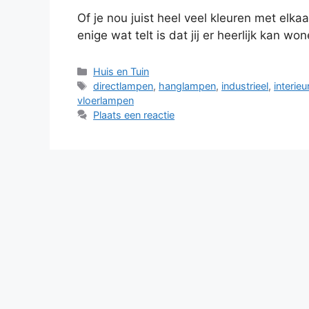
Of je nou juist heel veel kleuren met elkaar
enige wat telt is dat jij er heerlijk kan w
Categorieën
Huis en Tuin
Tags
directlampen
,
hanglampen
,
industrieel
,
interieur
vloerlampen
Plaats een reactie